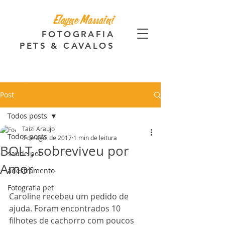
Elayne Massaini
FOTOGRAFIA
PETS & CAVALOS
Post
Todos posts
Taizi Araujo
Todos posts
3 de ago. de 2017
1 min de leitura
BOLT, sobreviveu por
saúde pet
Amor
adestramento
Fotografia pet
Caroline recebeu um pedido de 
ajuda. Foram encontrados 10 
filhotes de cachorro com poucos 