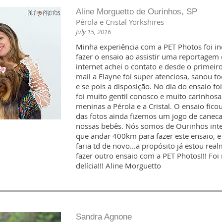
Aline Morguetto de Ourinhos, SP
Pérola e Cristal Yorkshires
July 15, 2016
Minha experiência com a PET Photos foi incr
fazer o ensaio ao assistir uma reportagem d
internet achei o contato e desde o primeiro
mail a Elayne foi super atenciosa, sanou t
e se pois a disposição. No dia do ensaio fo
foi muito gentil conosco e muito carinhos
meninas a Pérola e a Cristal. O ensaio fico
das fotos ainda fizemos um jogo de caneca
nossas bebês. Nós somos de Ourinhos inte
que andar 400km para fazer este ensaio, 
faria td de novo...a propósito já estou r
fazer outro ensaio com a PET Photos!!! Fo
delícia!!! Aline Morguetto
Sandra Agnone