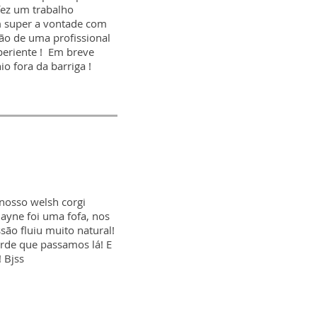
 fez um trabalho
m super a vontade com
mão de uma profissional
periente ! Em breve
 fora da barriga !
nosso welsh corgi
layne foi uma fofa, nos
são fluiu muito natural!
arde que passamos lá! E
 Bjss