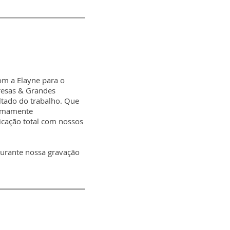
om a Elayne para o
esas & Grandes
ltado do trabalho. Que
tremamente
dicação total com nossos
 durante nossa gravação