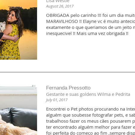
Lisa Westie
August 26, 2017
OBRIGADA pelo carinho !!! foi um dia muit
MARAVILHOSO !! Elayne vc é muito antecio
exatamente o que queriamos de um jeito mu
inesquecivel !! Mais uma vez obrigada !!
Fernanda Pressotto
Gestante e suas goldens Wilma e Pedrita
July 01, 2017
Encontrei o Pet photos procurando na Inte
alguém que soubesse fotografar pets, e sab
trabalhoso fazer os meus cães pousarem pa
ter encontrado alguém melhor para fazer es
foi perfeita do começo ao fim ,sempre dis