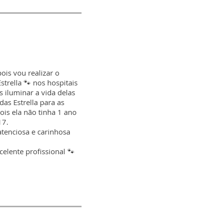
is vou realizar o
rella 🐾 nos hospitais
s iluminar a vida delas
as Estrella para as
ois ela não tinha 1 ano
17.
atenciosa e carinhosa
elente profissional 🐾