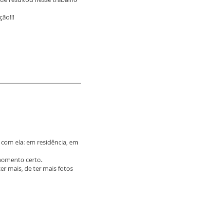
ão!!!
s com ela: em residência, em
momento certo.
r mais, de ter mais fotos