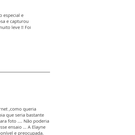
o especial e
sa e capturou
ito leve !! Foi
rnet ,como queria
ia que seria bastante
ra foto .... Não poderia
se ensaio ... A Elayne
ponível e preocupada.