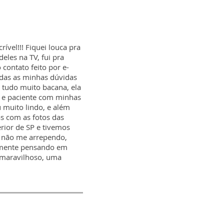
ível!!! Fiquei louca pra
eles na TV, fui pra
 contato feito por e-
odas as minhas dúvidas
i tudo muito bacana, ela
a e paciente com minhas
u muito lindo, e além
s com as fotos das
rior de SP e tivemos
e não me arrependo,
ealmente pensando em
i maravilhoso, uma