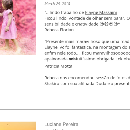
March 29, 2018
"...lindo trabalho de
Elayne Massaini
Ficou lindo, vontade de olhar sem parar. 
sensibilidade e criatividade!😍😍😍😍"
Rebeca Florian
"Presente mais maravilhoso que uma madr
Elayne, vc foi fantástica, na montagem do 
enfim nele todo..., ficou maravilhosoooooo!
apaixonada ❤️Muitíssimo obrigada Lekinha
Patricia Motta
Rebeca nos encomendou sessão de fotos de 
Shakira com sua afilhada Duda e a presen
Luciane Pereira