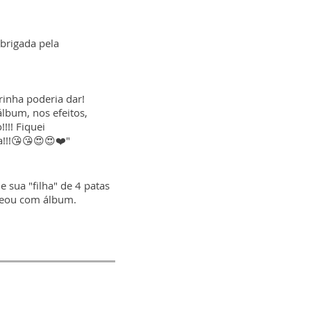
Obrigada pela
inha poderia dar!
álbum, nos efeitos,
!!! Fiquei
!!!😘😘😍😍❤️"
sua "filha" de 4 patas
teou com álbum.