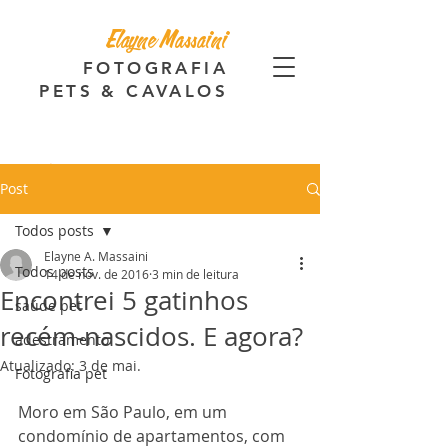
Elayne Massaini
FOTOGRAFIA
PETS & CAVALOS
Post
Todos posts
Elayne A. Massaini
Todos posts
14 de nov. de 2016
3 min de leitura
Encontrei 5 gatinhos
saúde pet
recém-nascidos. E agora?
adestramento
Atualizado:
3 de mai.
Fotografia pet
Moro em São Paulo, em um 
condomínio de apartamentos, com 