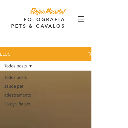
Elayne Massaini
FOTOGRAFIA
PETS & CAVALOS
BLOG
Todos posts
Todos posts
saúde pet
adestramento
Fotografia pet