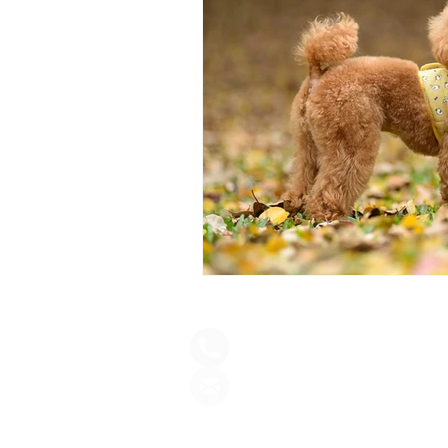
Fotógrafo Pet em São Paulo
(11) 98224.4840
elayne@petphotos.com.br