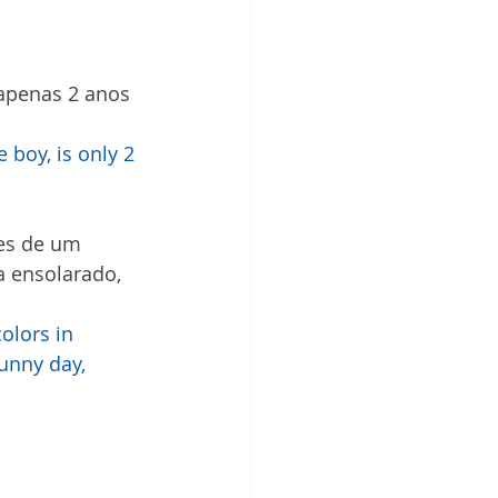
apenas 2 anos 
boy, is only 2 
es de um 
a ensolarado, 
olors in 
unny day, 