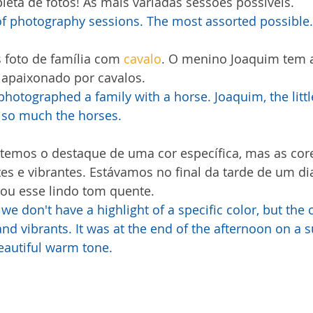
leta de fotos! As mais variadas sessões possíveis. 
of photography sessions. The most assorted possible.
s foto de família com 
cavalo
. O menino Joaquim tem 
apaixonado por cavalos. 
tographed a family with a horse. Joaquim, the little 
 so much the horses.
 temos o destaque de uma cor específica, mas as cor
es e vibrantes. Estávamos no final da tarde de um di
tou esse lindo tom quente.
we don't have a highlight of a specific color, but the c
nd vibrants. It was at the end of the afternoon on a s
eautiful warm tone.