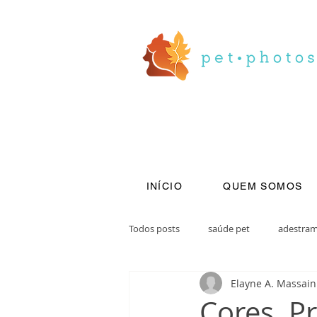
INÍCIO
QUEM SOMOS
Todos posts
saúde pet
adestra
Elayne A. Massain
Cores. P