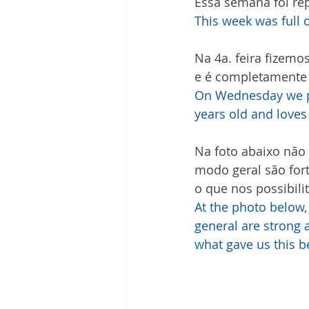
Essa semana foi rep
This week was full 
Na 4a. feira fizemo
e é completamente 
On Wednesday we pho
years old and loves
Na foto abaixo não
modo geral são fort
o que nos possibili
At the photo below, 
general are strong a
what gave us this b