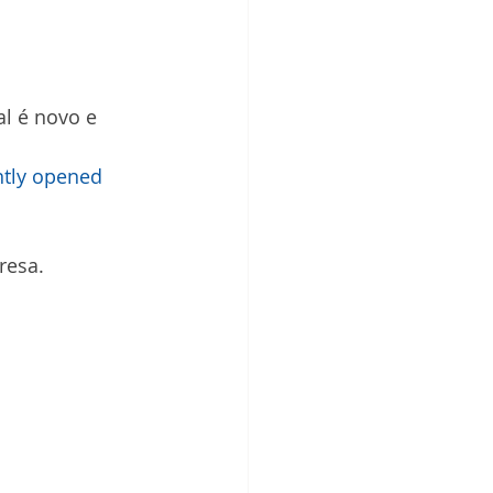
al é novo e 
ntly opened 
resa.