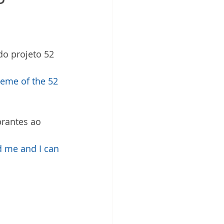
o projeto 52 
heme of the 52 
brantes ao 
d me and I can 