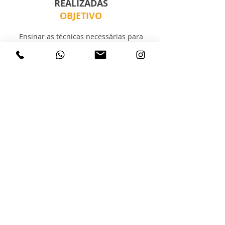
REALIZADAS
OBJETIVO
Ensinar as técnicas necessárias para
fazer
fotografia com cavalos
A QUEM SE DESTINA
Fotógrafos que desejam ampliar o
conhecimento
e oferecer uma nova opção para seu
cliente
Fotógrafos que querem ampliar seu
portfólio e conhecimento
Proprietários de cavalos
Amantes de fotografia e de animais
O QUE É NECESSÁRIO