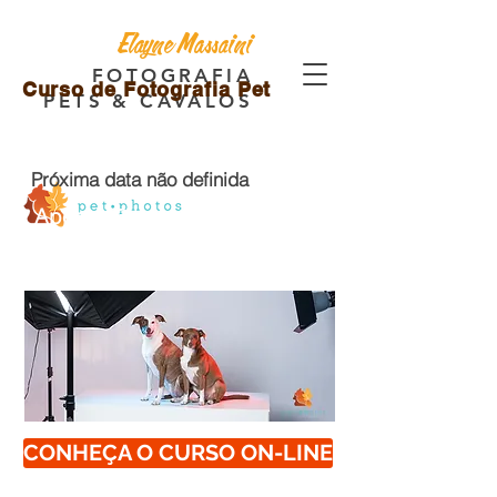
Elayne Massaini
FOTOGRAFIA
Curso de Fotografia Pet
PETS & CAVALOS
Próxima data não definida
Apenas 6 vagas
Turma reduzida para um melhor
aproveitamento
CONHEÇA O CURSO ON-LINE