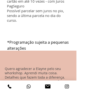
cartão em até 10 vezes - com Juros
PagSeguro
Possível parcelar sem juros no pix,
sendo a última parcela no dia do
curso.
*Programação sujeita a pequenas
alterações
Quero agradecer a Elayne pelo seu
whorkshop. Aprendi muita coisa.
Detalhes que fazem toda a diferença.
O que mais me chamou atenção foi o
carinho e a dedicação que ela tem pelo
que faz. Sem falar da organização.
Ana Paula França
Piracicaba - SP