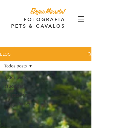
Elayne Massaini
FOTOGRAFIA
PETS & CAVALOS
BLOG
Todos posts
Todos posts
saúde pet
adestramento
Fotografia pet