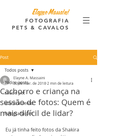
Elayne Massaini
FOTOGRAFIA
PETS & CAVALOS
Post
Todos posts
Elayne A. Massaini
Todos posts
30 de mar. de 2018
2 min de leitura
Cachorro e criança na
saúde pet
sessão de fotos: Quem é
adestramento
mais difícil de lidar?
Fotografia pet
Eu já tinha feito fotos da Shakira 