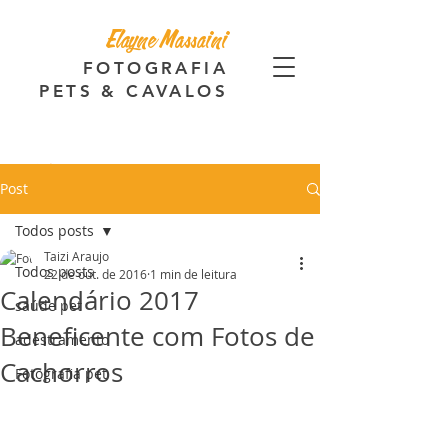
Elayne Massaini
FOTOGRAFIA
PETS & CAVALOS
Post
Todos posts
Taizi Araujo
Todos posts
22 de out. de 2016
1 min de leitura
Calendário 2017
saúde pet
Beneficente com Fotos de
adestramento
Cachorros
Fotografia pet