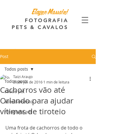
Elayne Massaini
FOTOGRAFIA
PETS & CAVALOS
Post
Todos posts
Taizi Araujo
Todos posts
29 de jul. de 2016
1 min de leitura
Cachorros vão até
saúde pet
Orlando para ajudar
adestramento
vítimas de tiroteio
Fotografia pet
Uma frota de cachorros de todo o 