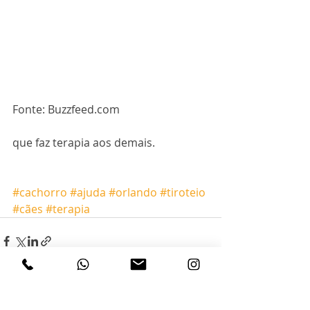
Fonte: Buzzfeed.com
que faz terapia aos demais. 
#cachorro
#ajuda
#orlando
#tiroteio
#cães
#terapia